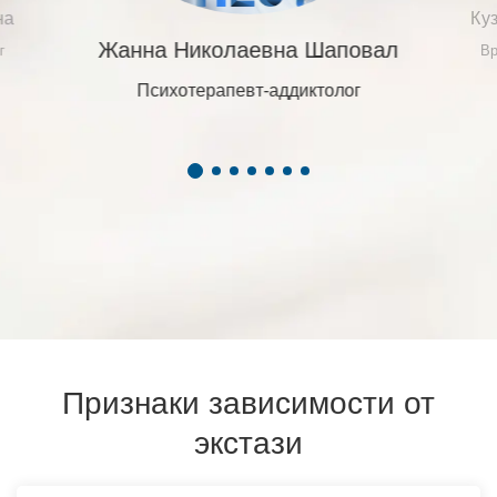
на
Ку
Жанна Николаевна Шаповал
г
Вр
Психотерапевт-аддиктолог
Признаки зависимости от
экстази