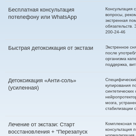
Консультация с
Бесплатная консультация
вопросы, реко
по
телефону
или
WhatsApp
экстренная по
обязательств.
200-24-46
Экстренное сн
Быстрая детоксикация от экстази
после употреб
организма кап
поддержка, ви
Специфический
Детоксикация «Анти-соль»
купирования п
(усиленная)
синтетических
нейропротекто
мозга, устране
стабилизации 
Комплексная т
Лечение от экстази: Старт
консультация п
восстановления + "Перезапуск
нормализация 