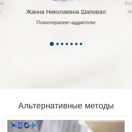
на
Ку
Жанна Николаевна Шаповал
г
Вр
Психотерапевт-аддиктолог
Альтернативные методы