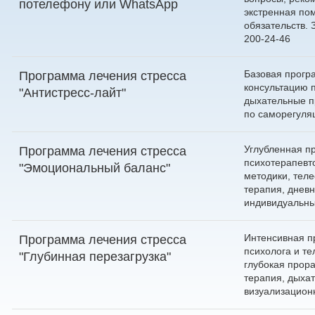
по
телефону
или
WhatsApp
экстренная по
обязательств.
200-24-46
Базовая прогр
Программа лечения стресса
консультацию п
"Антистресс-лайт"
дыхательные п
по саморегуля
Углубленная п
Программа лечения стресса
психотерапевт
"Эмоциональный баланс"
методики, тел
терапия, дневн
индивидуальны
Интенсивная п
Программа лечения стресса
психолога и те
"Глубинная перезагрузка"
глубокая прора
терапия, дыха
визуализацион